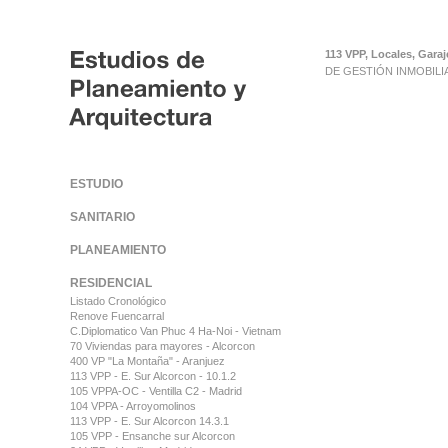
113 VPP, Locales, Garaj
DE GESTIÓN INMOBILIA
});
ESTUDIO
SANITARIO
PLANEAMIENTO
RESIDENCIAL
Listado Cronológico
Renove Fuencarral
C.Diplomatico Van Phuc 4 Ha-Noi - Vietnam
70 Viviendas para mayores - Alcorcon
400 VP "La Montaña" - Aranjuez
113 VPP - E. Sur Alcorcon - 10.1.2
105 VPPA-OC - Ventilla C2 - Madrid
104 VPPA - Arroyomolinos
113 VPP - E. Sur Alcorcon 14.3.1
105 VPP - Ensanche sur Alcorcon