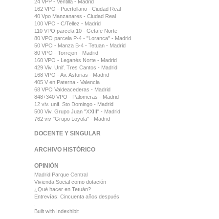
24 VPP - Ventilla - Madrid
162 VPO - Puertollano - Ciudad Real
40 Vpo Manzanares - Ciudad Real
100 VPO - C/Tellez - Madrid
110 VPO parcela 10 - Getafe Norte
80 VPO parcela P-4 - "Loranca" - Madrid
50 VPO - Manza B-4 - Tetuan - Madrid
80 VPO - Torrejon - Madrid
160 VPO - Leganés Norte - Madrid
429 Viv. Unif. Tres Cantos - Madrid
168 VPO - Av. Asturias - Madrid
405 V en Paterna - Valencia
68 VPO Valdeacederas - Madrid
848+340 VPO - Palomeras - Madrid
12 viv. unif. Sto Domingo - Madrid
500 Viv. Grupo Juan "XXIII" - Madrid
762 viv "Grupo Loyola" - Madrid
DOCENTE Y SINGULAR
ARCHIVO HISTÓRICO
OPINIÓN
Madrid Parque Central
Vivienda Social como dotación
¿Qué hacer en Tetuán?
Entrevías: Cincuenta años después
.
Built with
Indexhibit