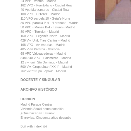
24 VPP - Ventilla - Madrid
162 VPO - Puertollano - Ciudad Real
40 Vpo Manzanares - Ciudad Real
100 VPO - C/Tellez - Madrid
110 VPO parcela 10 - Getafe Norte
80 VPO parcela P-4 - "Loranca" - Madrid
50 VPO - Manza B-4 - Tetuan - Madrid
80 VPO - Torrejon - Madrid
160 VPO - Leganés Norte - Madrid
429 Viv. Unif. Tres Cantos - Madrid
168 VPO - Av. Asturias - Madrid
405 V en Paterna - Valencia
68 VPO Valdeacederas - Madrid
848+340 VPO - Palomeras - Madrid
12 viv. unif. Sto Domingo - Madrid
500 Viv. Grupo Juan "XXIII" - Madrid
762 viv "Grupo Loyola" - Madrid
DOCENTE Y SINGULAR
ARCHIVO HISTÓRICO
OPINIÓN
Madrid Parque Central
Vivienda Social como dotación
¿Qué hacer en Tetuán?
Entrevías: Cincuenta años después
.
Built with
Indexhibit