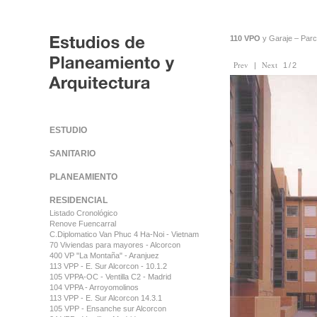
110 VPO
y Garaje – Par
Prev
Next
|
1/2
});
ESTUDIO
SANITARIO
PLANEAMIENTO
RESIDENCIAL
Listado Cronológico
Renove Fuencarral
C.Diplomatico Van Phuc 4 Ha-Noi - Vietnam
70 Viviendas para mayores - Alcorcon
400 VP "La Montaña" - Aranjuez
113 VPP - E. Sur Alcorcon - 10.1.2
105 VPPA-OC - Ventilla C2 - Madrid
104 VPPA - Arroyomolinos
113 VPP - E. Sur Alcorcon 14.3.1
105 VPP - Ensanche sur Alcorcon