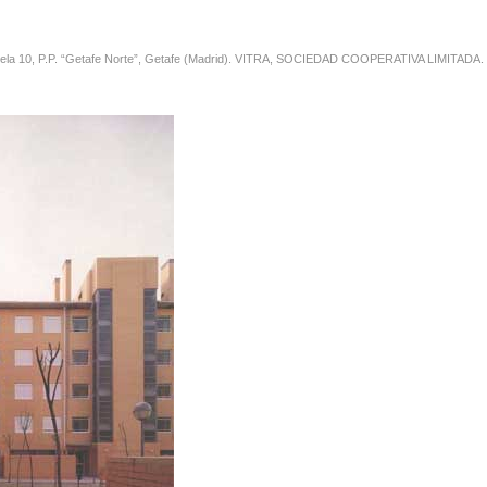
cela 10, P.P. “Getafe Norte”, Getafe (Madrid). VITRA, SOCIEDAD COOPERATIVA LIMITADA.